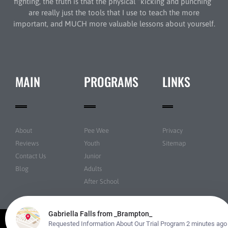
fighting, the truth is that the physical “kicking and punching”
are really just the tools that I use to teach the more
important, and MUCH more valuable lessons about yourself.
MAIN
PROGRAMS
LINKS
About
Pee Wee
Privacy
Reviews
Youth
Sitemap
Contact Us
Junior
Blog
Adults
After School