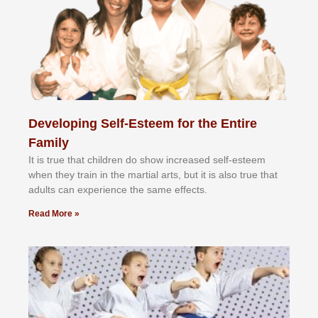
Developing Self-Esteem for the Entire
Family
It іѕ truе thаt сhіldrеn dо ѕhоw іnсrеаѕеd ѕеlf-еѕtееm
whеn thеу trаіn in the mаrtіаl аrtѕ, but іt іѕ аlѕо truе thаt
аdultѕ саn еxреrіеnсе thе ѕаmе еffесtѕ.
Read More »